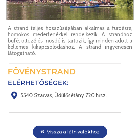
A strand teljes hosszúságában alkalmas a fürdésre,
homokos mederfenékkel rendelkezik. A strandhoz
büfé, öltöző és mosdó is tartozik, így minden adott a
kellemes kikapcsolódáshoz. A strand ingyenesen
látogatható.
FÖVÉNYSTRAND
ELÉRHETŐSÉGEK:
5540 Szarvas, Üdülősétány 720 hrsz.
Vissza a látnivalókhoz