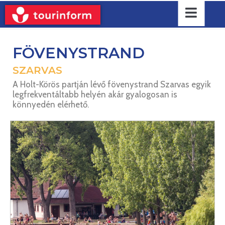
FÖVENYSTRAND
SZARVAS
A Holt-Körös partján lévő fövenystrand Szarvas egyik
legfrekventáltabb helyén akár gyalogosan is
könnyedén elérhető.