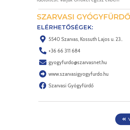
SZARVASI GYÓGYFÜRD
ELÉRHETŐSÉGEK:
5540 Szarvas, Kossuth Lajos u. 23..
+36 66 311 684
gyogyfurdo@szarvasnet.hu
www.szarvasigyogyfurdo.hu
Szarvasi Gyógyfürdő