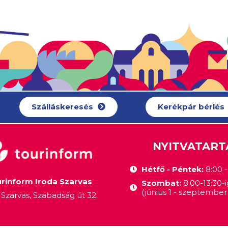
Szálláskeresés
Kerékpár bérlés
NYITVATART
Hétfő - Péntek:
8:00 - 
rinform Iroda Szarvas
Szombat:
8:00-13:30-i
(június 1 - szeptember 
Szarvas, Szabadság út 32.