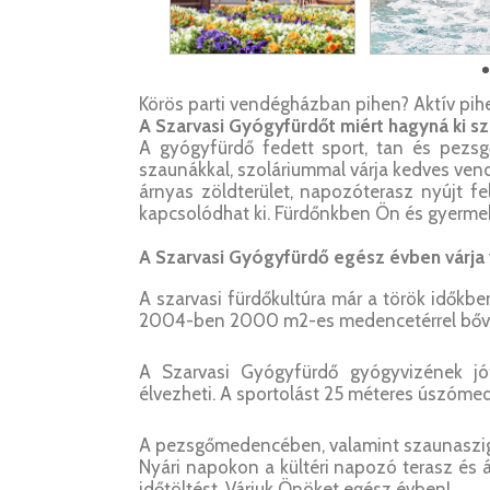
Körös parti vendégházban pihen? Aktív pih
A Szarvasi Gyógyfürdőt miért hagyná ki sz
A gyógyfürdő fedett sport, tan és pezs
szaunákkal, szoláriummal várja kedves ven
árnyas zöldterület, napozóterasz nyújt f
kapcsolódhat ki. Fürdőnkben Ön és gyermek
A Szarvasi Gyógyfürdő egész évben várja 
A szarvasi fürdőkultúra már a török időkbe
2004-ben 2000 m2-es medencetérrel bővül
A Szarvasi Gyógyfürdő gyógyvizének j
élvezheti.
A sportolást 25 méteres úszómed
A pezsgőmedencében, valamint szaunaszige
Nyári napokon a kültéri napozó terasz és á
időtöltést. Várjuk Önöket egész évben!