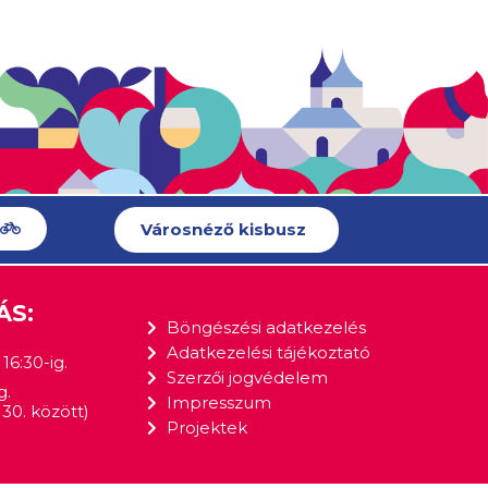
Városnéző kisbusz
ÁS:
Böngészési adatkezelés
Adatkezelési tájékoztató
16:30-ig.
Szerzői jogvédelem
g.
Impresszum
30. között)
Projektek