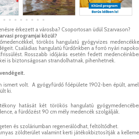
enésre érkezett a városba? Csoportosan üdül Szarvason?
arvasi programjai közül?
gőmedencékkel, törökös hangulatú gyógyvizes medencékkel
dégeit. Családias hangulatú fürdőnkben a forró nyári napok
elfrissülést. Rosszabb időjárás esetén fedett medencéinkb
ei is biztonságosan strandolhatnak, pihenhetnek.
vendégeit.
n ismert volt.
A gyógyfürdő főépülete 1902-ben épült, amel
t ki.
ótékony hatását két törökös hangulatú gyógymedencébe
ence, a fürdőzést 90 cm mély medencék szolgálják.
ten és szoláriumban regenerálódhat, feltöltődhet.
rnyas zöldterület valamint kerti játékokbiztosítják a kellem