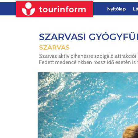
Nyitólap
Lá
SZARVASI GYÓGYF
SZARVAS
Szarvas aktív pihenésre szolgáló attrakciói
Fedett medencéinkben rossz idő esetén is t