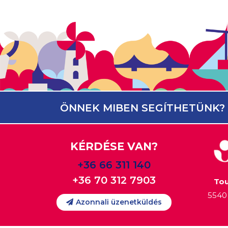
ÖNNEK MIBEN SEGÍTHETÜNK?
KÉRDÉSE VAN?
+36 66 311 140
+36 70 312 7903
Tou
5540 
Azonnali üzenetküldés