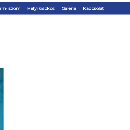
em-iszom
Helyi kisokos
Galéria
Kapcsolat