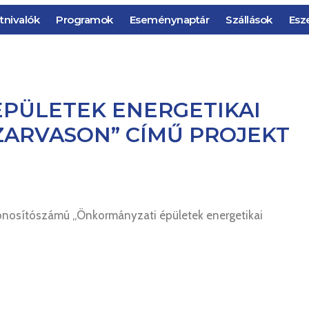
tnivalók
Programok
Eseménynaptár
Szállások
Esz
PÜLETEK ENERGETIKAI
ZARVASON” CÍMŰ PROJEKT
osítószámú „Önkormányzati épületek energetikai