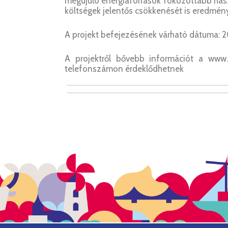
megújuló energiaforrások fokozottabb hasz
költségek jelentős csökkenését is eredmény
A projekt befejezésének várható dátuma: 2
A projektről bővebb információt a www.s
telefonszámon érdeklődhetnek