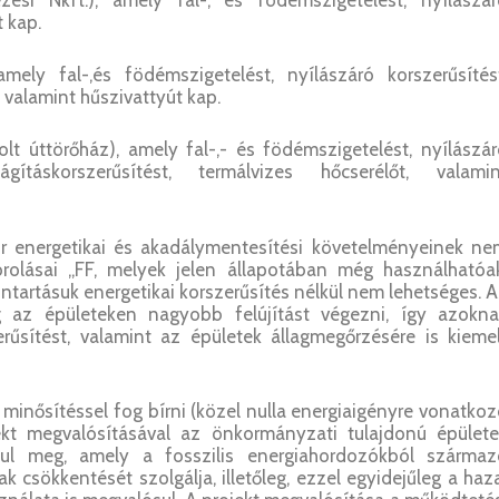
zési Nkft.), amely fal-, és födémszigetelést, nyílászár
t kap.
mely fal-,és födémszigetelést, nyílászáró korszerűsítést
, valamint hűszivattyút kap.
olt úttörőház), amely fal-,- és födémszigetelést, nyílászá
ilágításkorszerűsítést, termálvizes hőcserélőt, valamin
kor energetikai és akadálymentesítési követelményeinek n
orolásai „FF, melyek jelen állapotában még használhatóak
artásuk energetikai korszerűsítés nélkül nem lehetséges. 
 az épületeken nagyobb felújítást végezni, így azokna
erűsítést, valamint az épületek állagmegőrzésére is kieme
 minősítéssel fog bírni (közel nulla energiaigényre vonatko
ekt megvalósításával az önkormányzati tulajdonú épülete
sul meg, amely a fosszilis energiahordozókból származ
csökkentését szolgálja, illetőleg, ezzel egyidejűleg a haz