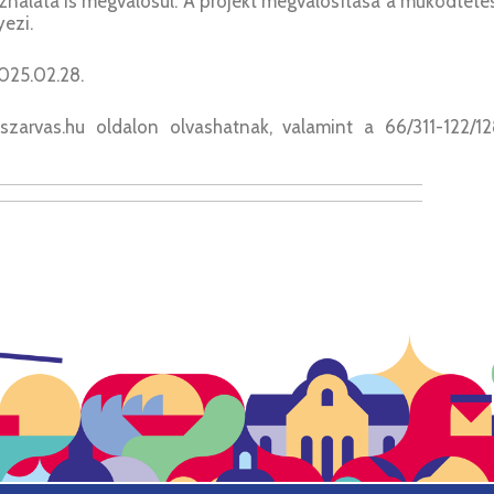
nálata is megvalósul. A projekt megvalósítása a működteté
ezi.
025.02.28.
zarvas.hu oldalon olvashatnak, valamint a 66/311-122/12