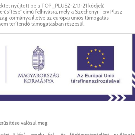
ktet nyújtott be a TOP_PLUSZ-2.1.1-21 kódjelű
rűsítése” című felhívásra, mely a Széchenyi Terv Plusz
zág kormánya illetve az európai uniós támogatás
a nem térítendő támogatásban részesül.
rűsítése valósul meg: