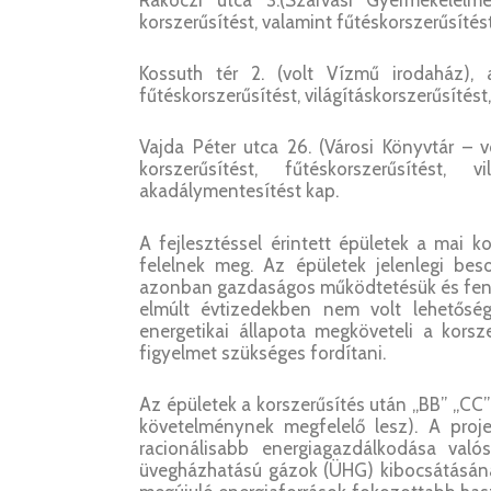
Rákóczi utca 3.(Szarvasi Gyermekélelme
korszerűsítést, valamint fűtéskorszerűsítés
Kossuth tér 2. (volt Vízmű irodaház), a
fűtéskorszerűsítést, világításkorszerűsítést
Vajda Péter utca 26. (Városi Könyvtár – v
korszerűsítést, fűtéskorszerűsítést, v
akadálymentesítést kap.
A fejlesztéssel érintett épületek a mai 
felelnek meg. Az épületek jelenlegi bes
azonban gazdaságos működtetésük és fennt
elmúlt évtizedekben nem volt lehetőség
energetikai állapota megköveteli a korsz
figyelmet szükséges fordítani.
Az épületek a korszerűsítés után „BB” „CC”
követelménynek megfelelő lesz). A proj
racionálisabb energiagazdálkodása való
üvegházhatású gázok (ÜHG) kibocsátásának 