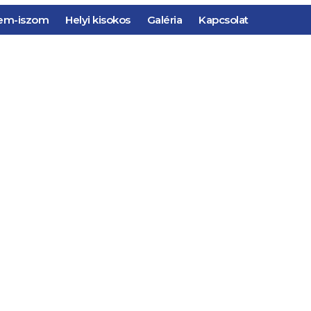
em-iszom
Helyi kisokos
Galéria
Kapcsolat