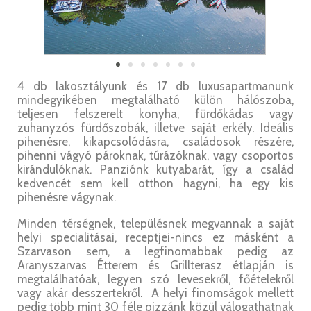
4 db lakosztályunk és 17 db luxusapartmanunk
mindegyikében megtalálható külön hálószoba,
teljesen felszerelt konyha, fürdőkádas vagy
zuhanyzós fürdőszobák, illetve saját erkély. Ideális
pihenésre, kikapcsolódásra, családosok részére,
pihenni vágyó pároknak, túrázóknak, vagy csoportos
kirándulóknak. Panziónk kutyabarát, így a család
kedvencét sem kell otthon hagyni, ha egy kis
pihenésre vágynak.
Minden térségnek, településnek megvannak a saját
helyi specialitásai, receptjei-nincs ez másként a
Szarvason sem, a legfinomabbak pedig az
Aranyszarvas Étterem és Grillterasz étlapján is
megtalálhatóak, legyen szó levesekről, főételekről
vagy akár desszertekről. A helyi finomságok mellett
pedig több mint 30 féle pizzánk közül válogathatnak