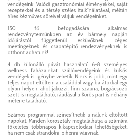
vendégeink. Valódi gasztronómiai élményekkel, saját
receptekkel és a térség széles italkínálatával, méltán
híres kézműves söreivel várjuk vendégeinket.
150 fő befogadására alkalmas
rendezvénytermünkben az év bármely napján
időjárástól függetlenül esküvőknek, céges
meetingeknek és csapatépítő rendezvényeknek is
otthont adhatunk!
4 db különálló privát használatú 6-8 személyes
wellness faházainkat szállóvendégeink és külsős
vendégek is igénybe vehetik. Nincs is jobb, mint egy
teljes napot eltölteni a családdal vagy barátokkal egy
olyan helyen, ahol jakuzzi, finn szauna, bográcsozó
szett is megtalálható, ráadásul a Körös part is néhány
méterre található.
Számos programmal színesíthetik a nálunk eltöltött
napokat. Minden korosztály megtalálhatja a számára
tökéletes többnapos kikapcsolódási lehetőségeket,
ha nem csak strandolni, pihenni vágynak.