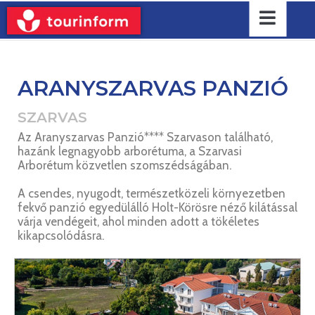
ARANYSZARVAS PANZIÓ
SZARVAS
Az Aranyszarvas Panzió**** Szarvason található,
hazánk legnagyobb arborétuma, a Szarvasi
Arborétum közvetlen szomszédságában.
A csendes, nyugodt, természetközeli környezetben
fekvő panzió egyedülálló Holt-Körösre néző kilátással
várja vendégeit, ahol minden adott a tökéletes
kikapcsolódásra.