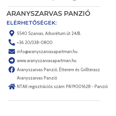
ARANYSZARVAS PANZIÓ
ELÉRHETŐSÉGEK:
5540 Szarvas, Arborétum út 24/B.
+36 20/338-0800
info@aranyszarvasapartman.hu
www.aranyszarvasapartman.hu
Aranyszarvas Panzió, Étterem és Grillterasz
Aranyszarvas Panzió
NTAK regisztrációs szám: PA19001628 - Panzió