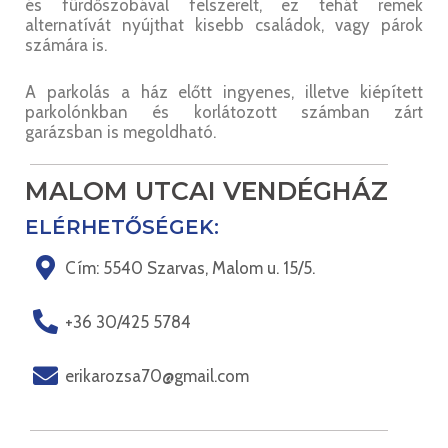
és fürdőszobával felszerelt, ez tehát remek
alternatívát nyújthat kisebb családok, vagy párok
számára is.
A parkolás a ház előtt ingyenes, illetve kiépített
parkolónkban és korlátozott számban zárt
garázsban is megoldható.
MALOM UTCAI VENDÉGHÁZ
ELÉRHETŐSÉGEK:
Cím: 5540 Szarvas, Malom u. 15/5.
+36 30/425 5784
erikarozsa70@gmail.com