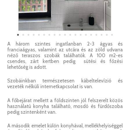
A három szintes ingatlanban 2-3 ágyas és
franciaágyas, valamint az utcára és az zöld udvarra
néző teraszos szobák találhatók. A 100 m2-es
csendes, zárt kertben pedig sütési és főzési
lehetőség is adott.
Szobáinkban természetesen kábeltelevízió és
vezeték nélküli internetkapcsolat is van.
A főbejárat mellett a földszinten jól felszerelt közös
használatú konyha található, mosdó és fürdőszoba
pedig szintenként van.
A második emelet külön konyhával, mellékhelyiséggel