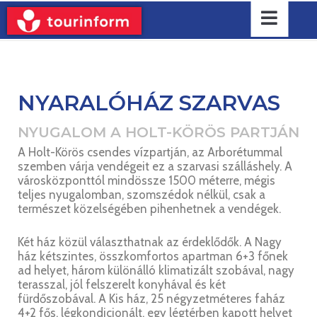
NYARALÓHÁZ SZARVAS
NYUGALOM A HOLT-KÖRÖS PARTJÁN
A Holt-Körös csendes vízpartján, az Arborétummal
szemben várja vendégeit ez a szarvasi szálláshely. A
városközponttól mindössze 1500 méterre, mégis
teljes nyugalomban, szomszédok nélkül, csak a
természet közelségében pihenhetnek a vendégek.
Két ház közül választhatnak az érdeklődők. A Nagy
ház kétszintes, összkomfortos apartman 6+3 főnek
ad helyet, három különálló klimatizált szobával, nagy
terasszal, jól felszerelt konyhával és két
fürdőszobával. A Kis ház, 25 négyzetméteres faház
4+2 fős, légkondicionált, egy légtérben kapott helyet