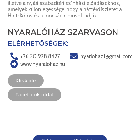
illetve a nyári szabadtéri színházi előadásokhoz,
amelyek különlegessége, hogy a háttérdíszletet a
Holt-Körös és a mocsári ciprusok adják.
NYARALÓHÁZ SZARVASON
ELÉRHETŐSÉGEK:
+36 30 938 8427
nyarlohaz1@gmail.com
www.nyaralohaz.hu
Klikk ide
Facebook oldal