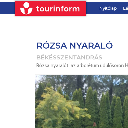
Nyitólap
Lá
RÓZSA NYARALÓ
BÉKÉSSZENTANDRÁS
Rózsa nyaralót az arborétum üdülősoron Ho