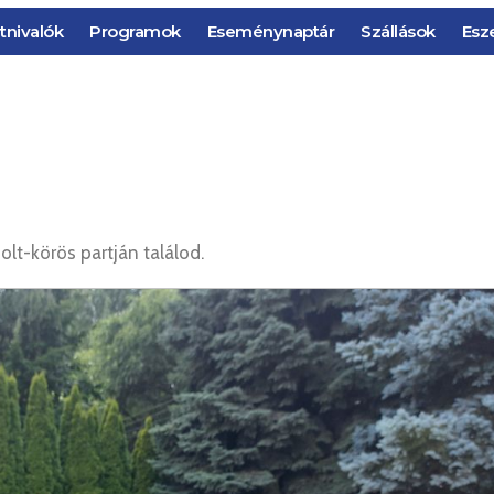
tnivalók
Programok
Eseménynaptár
Szállások
Esz
lt-körös partján találod.