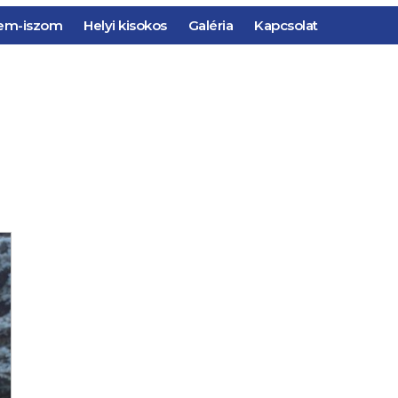
em-iszom
Helyi kisokos
Galéria
Kapcsolat