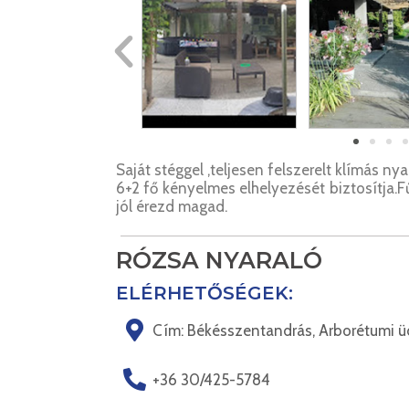
Saját stéggel ,teljesen felszerelt klímás ny
6+2 fő kényelmes elhelyezését biztosítja.
jól érezd magad.
RÓZSA NYARALÓ
ELÉRHETŐSÉGEK:
Cím: Békésszentandrás, Arborétumi üd
+36 30/425-5784