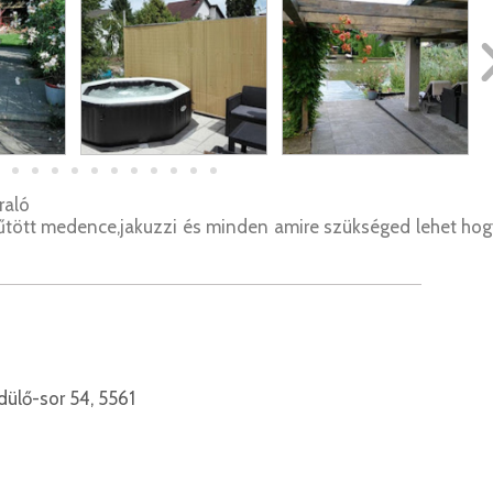
araló
Fűtött medence,jakuzzi és minden amire szükséged lehet ho
ülő-sor 54, 5561