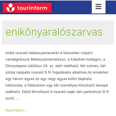
enikőnyaralószarvas
enikő nyaraló békésszentandrás A közvetlen vízparti
vendégházunk Békésszentandráson, a Kákafoki-holtágon, a
Dinnyelaposi üdülősor 24. sz. alatt található. Két szintes, két
szoba nappalis nyaraló 9 fő fogadására alkalmas.Az emeleten
egy három ágyas és egy négy ágyas külön bejáratú
hálószoba, a földszinten egy két személyes kihúzható kanapé
található. Előző Következő A nyaraló saját zárt parkolóval (5-6
autó), …
Read More »