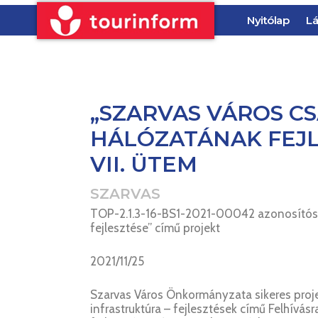
Nyitólap
Lá
„SZARVAS VÁROS C
HÁLÓZATÁNAK FEJL
VII. ÜTEM
SZARVAS
TOP-2.1.3-16-BS1-2021-00042 azonosítósz
fejlesztése” című projekt
2021/11/25
Szarvas Város Önkormányzata sikeres proje
infrastruktúra – fejlesztések című Felhívá