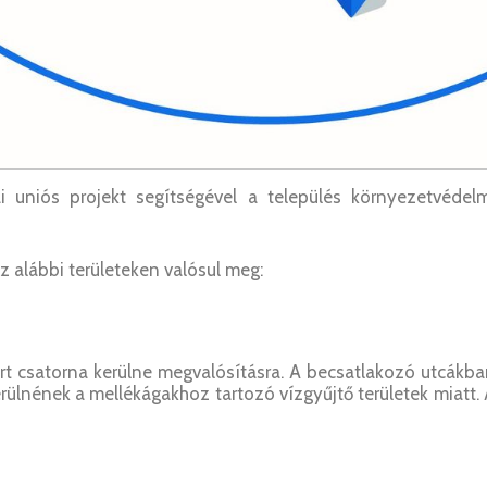
 uniós projekt segítségével a település környezetvédelm
z alábbi területeken valósul meg:
rt csatorna kerülne megvalósításra. A becsatlakozó utcákb
erülnének a mellékágakhoz tartozó vízgyűjtő területek miatt.