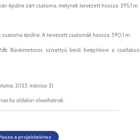
án épülne zárt csatorna, melynek tervezett hossza: 295,1 m.
 csatorna épülne. A tervezett csatornák hossza: 590,1 m.
2db Búvármotoros szivattyú kerül beépítésre a csatlakoz
átuma: 2023. március 31.
vas.hu oldalon olvashatnak.
Vissza a projektekhez