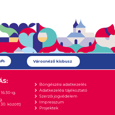
Városnéző kisbusz
ÁS:
Böngészési adatkezelés
Adatkezelési tájékoztató
16:30-ig.
Szerzői jogvédelem
g.
Impresszum
30. között)
Projektek