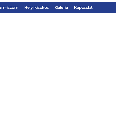
em-iszom
Helyi kisokos
Galéria
Kapcsolat