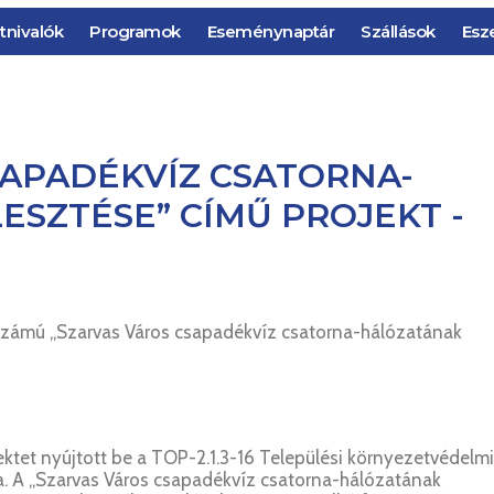
tnivalók
Programok
Eseménynaptár
Szállások
Esz
SAPADÉKVÍZ CSATORNA-
ESZTÉSE” CÍMŰ PROJEKT -
ámú „Szarvas Város csapadékvíz csatorna-hálózatának
ktet nyújtott be a TOP-2.1.3-16 Települési környezetvédelmi
sra. A „Szarvas Város csapadékvíz csatorna-hálózatának