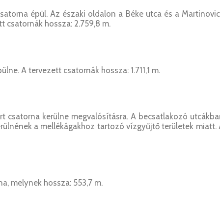
csatorna épül. Az északi oldalon a Béke utca és a Martinovi
tt csatornák hossza: 2.759,8 m.
ülne. A tervezett csatornák hossza: 1.711,1 m.
rt csatorna kerülne megvalósításra. A becsatlakozó utcákb
erülnének a mellékágakhoz tartozó vízgyűjtő területek miatt.
na, melynek hossza: 553,7 m.