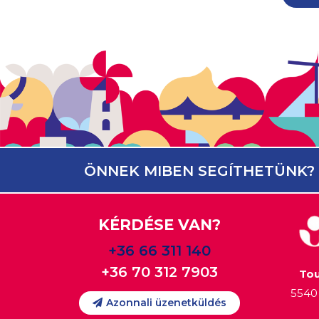
ÖNNEK MIBEN SEGÍTHETÜNK?
KÉRDÉSE VAN?
+36 66 311 140
+36 70 312 7903
Tou
5540 
Azonnali üzenetküldés