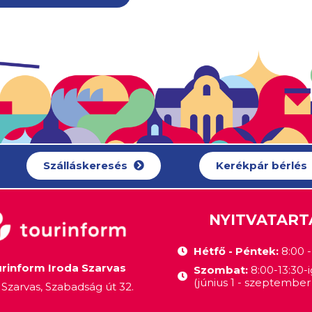
Szálláskeresés
Kerékpár bérlés
NYITVATART
Hétfő - Péntek:
8:00 - 
rinform Iroda Szarvas
Szombat:
8:00-13:30-i
(június 1 - szeptember 
Szarvas, Szabadság út 32.