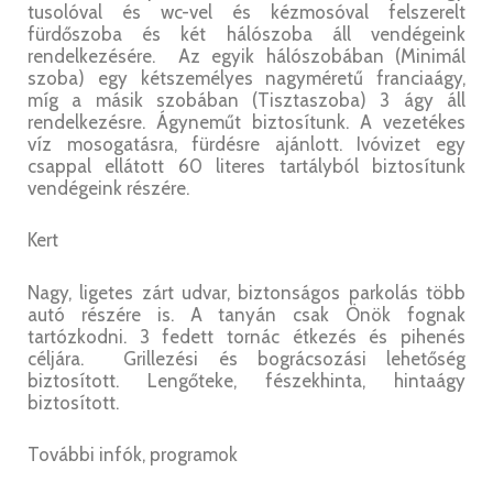
tusolóval és wc-vel és kézmosóval felszerelt
fürdőszoba és két hálószoba áll vendégeink
rendelkezésére. Az egyik hálószobában (Minimál
szoba) egy kétszemélyes nagyméretű franciaágy,
míg a másik szobában (Tisztaszoba) 3 ágy áll
rendelkezésre. Ágyneműt biztosítunk. A vezetékes
víz mosogatásra, fürdésre ajánlott. Ivóvizet egy
csappal ellátott 60 literes tartályból biztosítunk
vendégeink részére.
Kert
Nagy, ligetes zárt udvar, biztonságos parkolás több
autó részére is. A tanyán csak Önök fognak
tartózkodni. 3 fedett tornác étkezés és pihenés
céljára. Grillezési és bográcsozási lehetőség
biztosított. Lengőteke, fészekhinta, hintaágy
biztosított.
További infók, programok