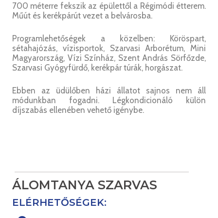
700 méterre fekszik az épülettől a Régimódi étterem.
Műút és kerékpárút vezet a belvárosba.
Programlehetőségek a közelben: Köröspart,
sétahajózás, vízisportok, Szarvasi Arborétum, Mini
Magyarország, Vízi Színház, Szent András Sörfőzde,
Szarvasi Gyógyfürdő, kerékpár túrák, horgászat.
Ebben az üdülőben házi állatot sajnos nem áll
módunkban fogadni. Légkondicionáló külön
díjszabás ellenében vehető igénybe.
ÁLOMTANYA SZARVAS
ELÉRHETŐSÉGEK: