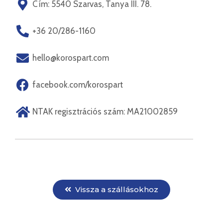
Cím: 5540 Szarvas, Tanya III. 78.
+36 20/286-1160
hello@korospart.com
facebook.com/korospart
NTAK regisztrációs szám: MA21002859
Vissza a szállásokhoz