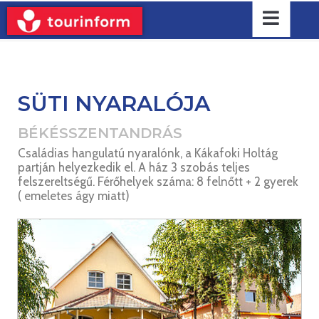
SÜTI NYARALÓJA
BÉKÉSSZENTANDRÁS
Családias hangulatú nyaralónk, a Kákafoki Holtág
partján helyezkedik el. A ház 3 szobás teljes
felszereltségű. Férőhelyek száma: 8 felnőtt + 2 gyerek
( emeletes ágy miatt)