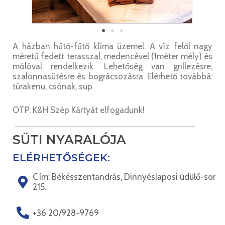
A házban hűtő-fűtő klíma üzemel. A víz felől nagy
méretű fedett terasszal, medencével (1méter mély) és
mólóval rendelkezik. Lehetőség van grillezésre,
szalonnasütésre és bográcsozásra. Elérhető továbbá:
túrakenu, csónak, sup
OTP, K&H Szép Kártyát elfogadunk!
SÜTI NYARALÓJA
ELÉRHETŐSÉGEK:
Cím: Békésszentandrás, Dinnyéslaposi üdülő-sor
215.
+36 20/928-9769