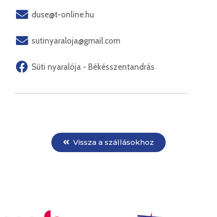
duse@t-online.hu
sutinyaraloja@gmail.com
Süti nyaralója - Békésszentandrás
Vissza a szállásokhoz