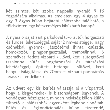
Két szintes, két szoba nappalis nyaraló 9 fő
fogadására alkalmas. Az emeleten egy 4 ágyas és
egy 3 ágyas külön bejáratú hálószoba található, a
földszinten egy kétszemélyes kihúzható kanapé.
A nyaraló saját zárt parkolóval (5-6 autó), horgászati
és fürdési lehetőséggel, saját 12 nm-es stéggel, nagy
csónakkal, gyermek játszótérrel (hinta, csúszda,
homokozó), pingpongasztallal, trambulinnal, 6
személyes fedett vízparti kiülővel, kerti sütögetővel
(szalonna sütési, bográcsozási és tárcsázási
lehetőséggel) épített betongrill sütővel, kerti
hangulatvilágítással és 20nm-es vízparti panorámás
terasszal rendelkezik.
Az udvart egy kis kerítés választja el a vízparttól,
hogy a kisgyermekek is biztonságban legyenek. A
vendégház hőszigetelt, minden helyiség külön-külön
fűthető, a hálószobák egyenként légkondicionáltak.
Fűtés és légkondicionálás külön fizetendő,