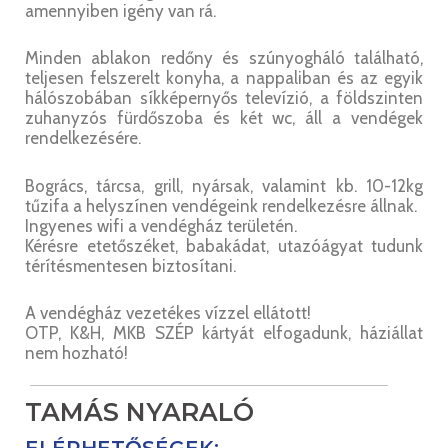
amennyiben igény van rá.
Minden ablakon redőny és szúnyogháló található,
teljesen felszerelt konyha, a nappaliban és az egyik
hálószobában síkképernyős televízió, a földszinten
zuhanyzós fürdőszoba és két wc, áll a vendégek
rendelkezésére.
Bogrács, tárcsa, grill, nyársak, valamint kb. 10-12kg
tűzifa a helyszínen vendégeink rendelkezésre állnak.
Ingyenes wifi a vendégház területén.
Kérésre etetőszéket, babakádat, utazóágyat tudunk
térítésmentesen biztosítani.
A vendégház vezetékes vízzel ellátott!
OTP, K&H, MKB SZÉP kártyát elfogadunk, háziállat
nem hozható!
TAMÁS NYARALÓ
ELÉRHETŐSÉGEK: