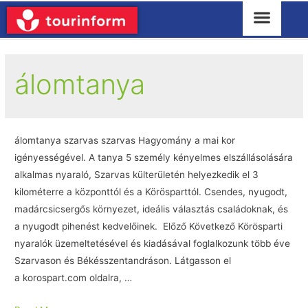
álomtanya
álomtanya szarvas szarvas Hagyomány a mai kor
igényességével. A tanya 5 személy kényelmes elszállásolására
alkalmas nyaraló, Szarvas külterületén helyezkedik el 3
kilométerre a központtól és a Körösparttól. Csendes, nyugodt,
madárcsicsergős környezet, ideális választás családoknak, és
a nyugodt pihenést kedvelőinek. Előző Következő Körösparti
nyaralók üzemeltetésével és kiadásával foglalkozunk több éve
Szarvason és Békésszentandráson. Látgasson el
a korospart.com oldalra, …