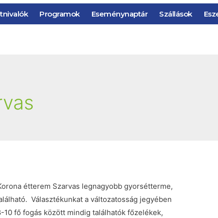
tnivalók
Programok
Eseménynaptár
Szállások
Esz
rvas
na étterem Szarvas legnagyobb gyorsétterme,
álható. Választékunkat a változatosság jegyében
8-10 fő fogás között mindig találhatók főzelékek,