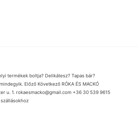
yi termékek boltja? Delikátesz? Tapas bár?
 mindegyik. Előző Következő RÓKA ÉS MACKÓ
ter u. 1. rokaesmacko@gmail.com +36 30 539 9615
 szállásokhoz