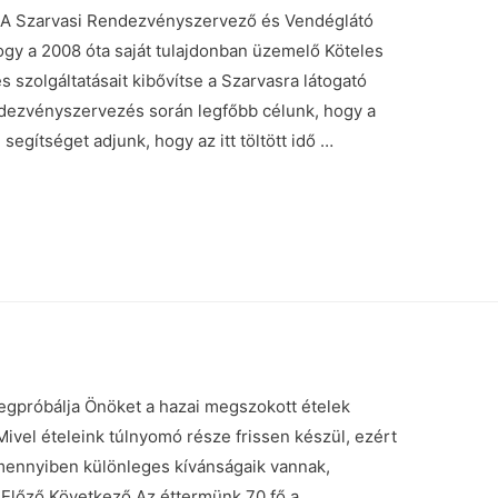
Szarvasi Rendezvényszervező és Vendéglátó
, hogy a 2008 óta saját tulajdonban üzemelő Köteles
s szolgáltatásait kibővítse a Szarvasra látogató
endezvényszervezés során legfőbb célunk, hogy a
gítséget adjunk, hogy az itt töltött idő …
óbálja Önöket a hazai megszokott ételek
Mivel ételeink túlnyomó része frissen készül, ezért
mennyiben különleges kívánságaik vannak,
 Előző Következő Az éttermünk 70 fő a