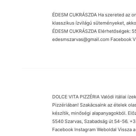
ÉDESM CUKRÁSZDA Ha szereted az omlós
klasszikus ízvilágú süteményeket, akk
ÉDESM CUKRÁSZDA Elérhetőségek: 5540
edesmszarvas@gmail.com Facebook Vis
DOLCE VITA PIZZÉRIA Valódi itáliai ízek
Pizzériában! Szakácsaink az ételek ola
készítik, minőségi alapanyagokból. E
5540 Szarvas, Szabadság út 54-56. +
Facebook Instagram Weboldal Vissza a