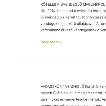
KÖTELES KISVENDÉGLŐ MAGUNKRÓL A 
Kft. 2014-ben azzal a céllal jött létre
Kisvendéglő sikereit tovább folytassa é
vendégek teljes körű ellátásával. A r
városunkba érkező vendégeknek olyan se
Read More »
VADÁSZKÜRT VENDÉGLŐ Konyhánk megpr
mellett új ételekkel is megismertetni. 
türelmüket és megértésüket kérjük. A
megpróbálunk azoknak is eleget tenni.