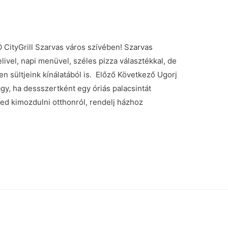
tyGrill Szarvas város szívében! Szarvas
vel, napi menüvel, széles pizza választékkal, de
en sültjeink kínálatából is. Előző Következő Ugorj
gy, ha dessszertként egy óriás palacsintát
ed kimozdulni otthonról, rendelj házhoz