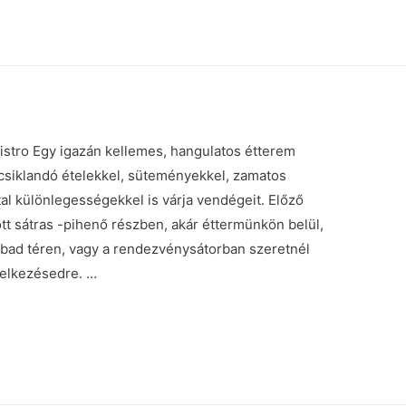
tro Egy igazán kellemes, hangulatos étterem
csiklandó ételekkel, süteményekkel, zamatos
ital különlegességekkel is várja vendégeit. Előző
ott sátras -pihenő részben, akár éttermünkön belül,
abad téren, vagy a rendezvénysátorban szeretnél
ndelkezésedre. …