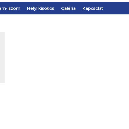
em-iszom
Helyi kisokos
Galéria
Kapcsolat