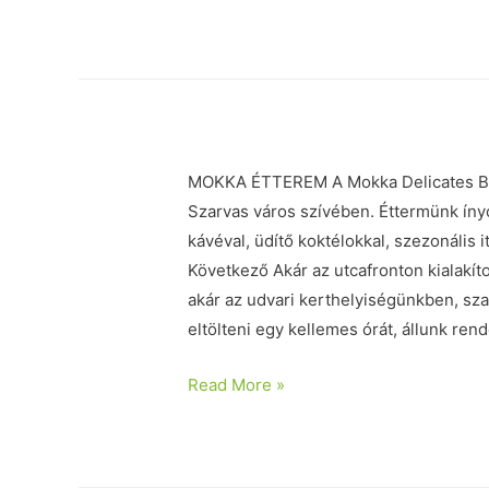
MOKKA ÉTTEREM A Mokka Delicates Bis
Szarvas város szívében. Éttermünk íny
kávéval, üdítő koktélokkal, szezonális 
Következő Akár az utcafronton kialakít
akár az udvari kerthelyiségünkben, sz
eltölteni egy kellemes órát, állunk re
Read More »