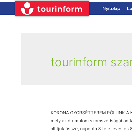
Nyitólap
Lá
tourinform sza
KORONA GYORSÉTTEREM RÓLUNK A Koro
mely az ótemplom szomszédságában tal
állítjuk össze, naponta 3 féle leves és 