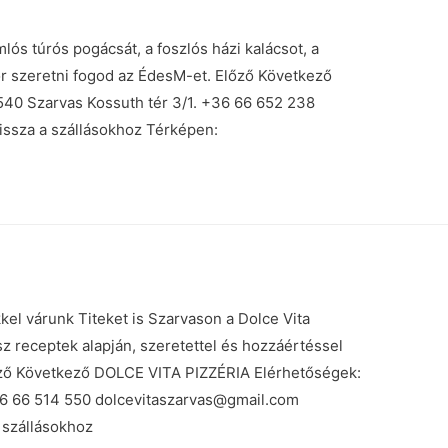
 túrós pogácsát, a foszlós házi kalácsot, a
or szeretni fogod az ÉdesM-et. Előző Következő
 Szarvas Kossuth tér 3/1. +36 66 652 238
sza a szállásokhoz Térképen:
kel várunk Titeket is Szarvason a Dolce Vita
sz receptek alapján, szeretettel és hozzáértéssel
lőző Következő DOLCE VITA PIZZÉRIA Elérhetőségek:
36 66 514 550 dolcevitaszarvas@gmail.com
 szállásokhoz