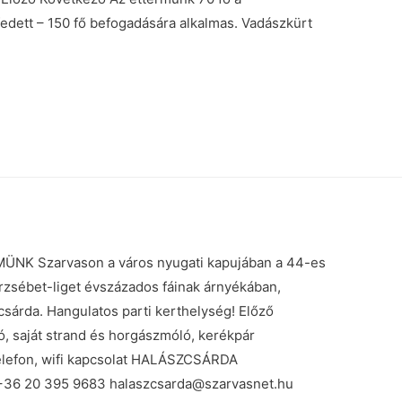
edett – 150 fő befogadására alkalmas. Vadászkürt
 Szarvason a város nyugati kapujában a 44-es
 Erzsébet-liget évszázados fáinak árnyékában,
 csárda. Hangulatos parti kerthelység! Előző
ó, saját strand és horgászmóló, kerékpár
telefon, wifi kapcsolat HALÁSZCSÁRDA
. +36 20 395 9683 halaszcsarda@szarvasnet.hu