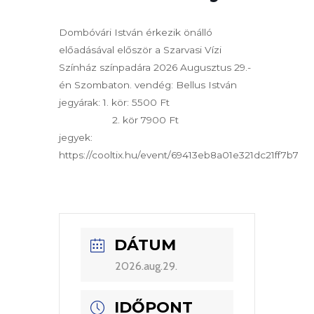
Dombóvári István érkezik önálló
előadásával először a Szarvasi Vízi
Színház színpadára 2026 Augusztus 29.-
én Szombaton. vendég: Bellus István
jegyárak: 1. kör: 5500 Ft
2. kör 7900 Ft
jegyek:
https://cooltix.hu/event/69413eb8a01e321dc21ff7b7
DÁTUM
2026.aug.29.
IDŐPONT