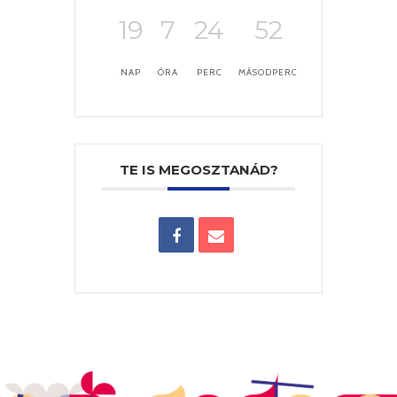
19
7
24
51
NAP
ÓRA
PERC
MÁSODPERC
TE IS MEGOSZTANÁD?