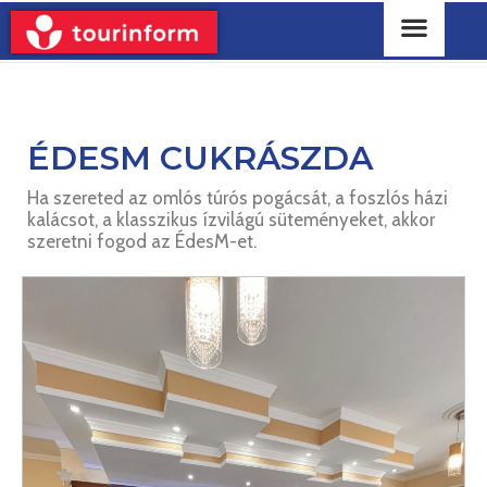
ÉDESM CUKRÁSZDA
Ha szereted az omlós túrós pogácsát, a foszlós házi
kalácsot, a klasszikus ízvilágú süteményeket, akkor
szeretni fogod az ÉdesM-et.