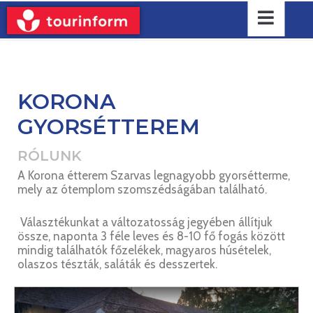
KORONA
GYORSÉTTEREM
RÓLUNK
A Korona étterem Szarvas legnagyobb gyorsétterme,
mely az ótemplom szomszédságában található.
Választékunkat a változatosság jegyében állítjuk
össze, naponta 3 féle leves és 8-10 fő fogás között
mindig találhatók főzelékek, magyaros húsételek,
olaszos tészták, saláták és desszertek.