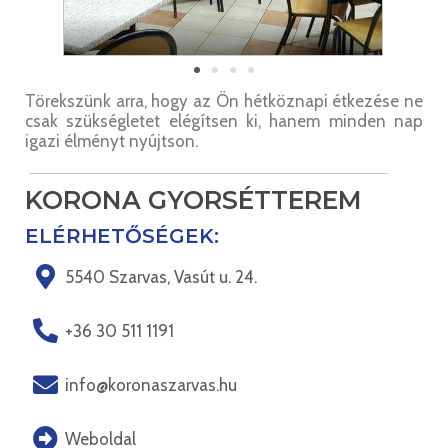
Törekszünk arra, hogy az Ön hétköznapi étkezése ne
csak szükségletet elégítsen ki, hanem minden nap
igazi élményt nyújtson.
KORONA GYORSÉTTEREM
ELÉRHETŐSÉGEK:
5540 Szarvas, Vasút u. 24.
+36 30 511 1191
info@koronaszarvas.hu
Weboldal