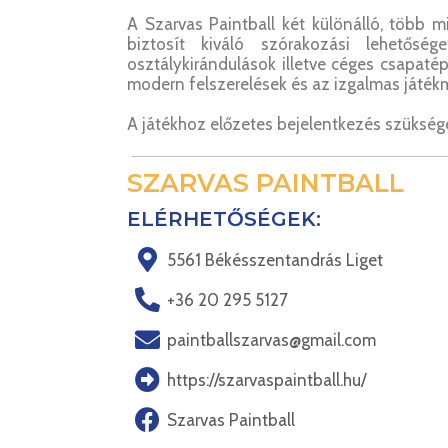
A Szarvas Paintball két különálló, több 
biztosít kiváló szórakozási lehetőség
osztálykirándulások illetve céges csapaté
modern felszerelések és az izgalmas játék
A játékhoz előzetes bejelentkezés szükség
SZARVAS PAINTBALL
ELÉRHETŐSÉGEK:
5561 Békésszentandrás Liget
+36 20 295 5127
paintballszarvas@gmail.com
https://szarvaspaintball.hu/
Szarvas Paintball