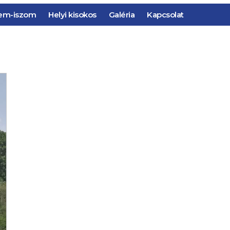
em-iszom
Helyi kisokos
Galéria
Kapcsolat