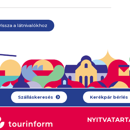
Vissza a látnivalókhoz
Szálláskeresés
Kerékpár bérlés
NYITVATART