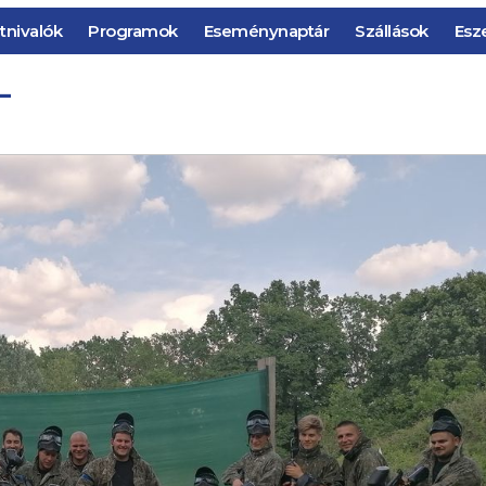
tnivalók
Programok
Eseménynaptár
Szállások
Esz
L