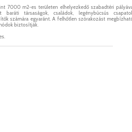
mint 7000 m2-es területen elhelyezkedő szabadtéri pályáv
et baráti társaságok, családok, legénybúcsús csapatok
pítők számára egyaránt. A felhőtlen szórakozást megbízhat
módok biztosítják.
es.