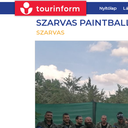
Nyitólap
Lá
SZARVAS PAINTBAL
SZARVAS