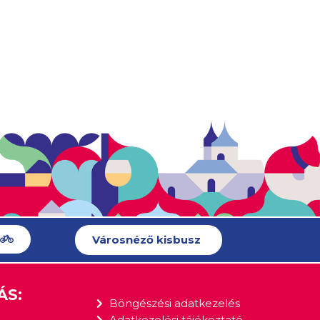
Városnéző kisbusz
ÁS:
Böngészési adatkezelés
Adatkezelési tájékoztató