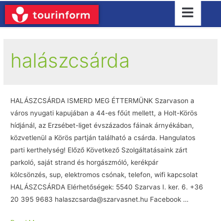
halászcsárda
HALÁSZCSÁRDA ISMERD MEG ÉTTERMÜNK Szarvason a
város nyugati kapujában a 44-es főút mellett, a Holt-Körös
hídjánál, az Erzsébet-liget évszázados fáinak árnyékában,
közvetlenül a Körös partján található a csárda. Hangulatos
parti kerthelység! Előző Következő Szolgáltatásaink zárt
parkoló, saját strand és horgászmóló, kerékpár
kölcsönzés, sup, elektromos csónak, telefon, wifi kapcsolat
HALÁSZCSÁRDA Elérhetőségek: 5540 Szarvas I. ker. 6. +36
20 395 9683 halaszcsarda@szarvasnet.hu Facebook …