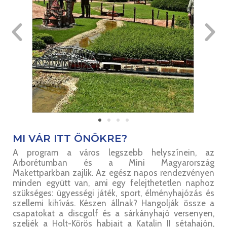
MI VÁR ITT ÖNÖKRE?
A program a város legszebb helyszínein, az
Arborétumban és a Mini Magyarország
Makettparkban zajlik. Az egész napos rendezvényen
minden együtt van, ami egy felejthetetlen naphoz
szükséges: ügyességi játék, sport, élményhajózás és
szellemi kihívás. Készen állnak? Hangolják össze a
csapatokat a discgolf és a sárkányhajó versenyen,
szeljék a Holt-Körös habjait a Katalin II sétahajón,