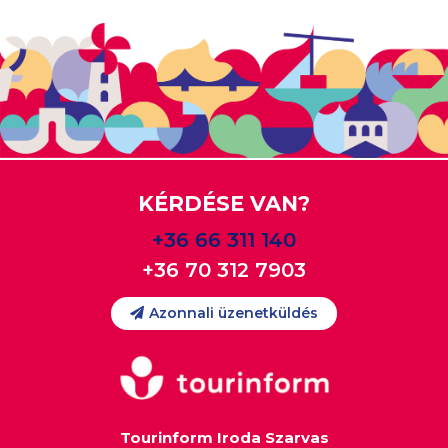
KÉRDÉSE VAN?
+36 66 311 140
+36 70 312 7903
Azonnali üzenetküldés
Tourinform Iroda Szarvas